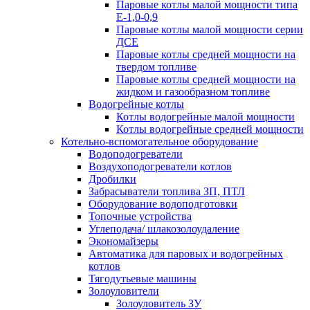
Паровые котлы малой мощности типа
Е-1,0-0,9
Паровые котлы малой мощности серии
ДСЕ
Паровые котлы средней мощности на
твердом топливе
Паровые котлы средней мощности на
жидком и газообразном топливе
Водогрейные котлы
Котлы водогрейные малой мощности
Котлы водогрейные средней мощности
Котельно-вспомогательное оборудование
Водоподогреватели
Воздухоподогреватели котлов
Дробилки
Забрасыватели топлива ЗП, ПТЛ
Оборудование водоподготовки
Топочные устройства
Углеподача/ шлакозолоудаление
Экономайзеры
Автоматика для паровых и водогрейных
котлов
Тягодутьевые машины
Золоуловители
Золоуловитель ЗУ