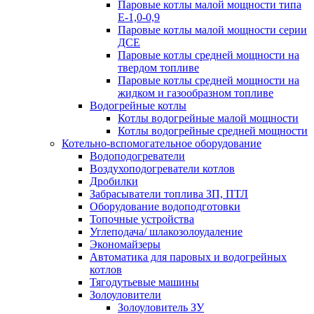
Паровые котлы малой мощности типа
Е-1,0-0,9
Паровые котлы малой мощности серии
ДСЕ
Паровые котлы средней мощности на
твердом топливе
Паровые котлы средней мощности на
жидком и газообразном топливе
Водогрейные котлы
Котлы водогрейные малой мощности
Котлы водогрейные средней мощности
Котельно-вспомогательное оборудование
Водоподогреватели
Воздухоподогреватели котлов
Дробилки
Забрасыватели топлива ЗП, ПТЛ
Оборудование водоподготовки
Топочные устройства
Углеподача/ шлакозолоудаление
Экономайзеры
Автоматика для паровых и водогрейных
котлов
Тягодутьевые машины
Золоуловители
Золоуловитель ЗУ